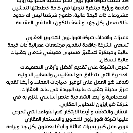
كما تمتلك شركة هورايزون مصر للتنمية العمرانية رؤية
هادفة ورؤية مبتكرة تتبعها في كافة خططتها لتدشين
مشروعات ذات قيمة عالية، طموح شركتنا ليس له حدود
لذلك نعمل بكل جهد وشغف لنكون دائما في المقدمة.
مميزات وأهداف شركة هورايزون للتطوير العقاري
تسعى الشركة جاهدة لتقديم مجتمعات عمرانية ذات قيمة
عالية ومبتكرة لتحقيق مستوى معيشي خدمي بتقنيات
عالية للسكان.
تحرص الشركة على تقديم أفضل وأرقى التصميمات
العصرية التي تتطابق مع المقاييس والمعايير الدولية.
هدفنا هو العمل على توفير احتياجات العملاء و أيضا تقديم
طرق حديثة بتقنيات عالية الجودة في عالم العقارات.
المصداقية و أيضا الشفافية عنصر أساسي نلتزم به في
شركة هورايزون للتطوير العقاري.
الاتقان والشغف و أيضا الابتكار أهم القواعد التي تحرص
عليها شركة هورايزون للتطوير والاستثمار العقاري.
فريق عمل كبير بخبرات هائلة و أيضا يعملون بكل جد وبراعة